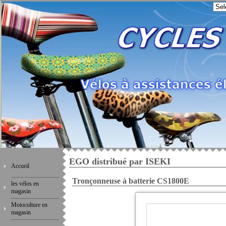
EGO distribué par ISEKI
Accueil
Tronçonneuse à batterie CS1800E
les vélos en
magasin
Motoculture en
magasin