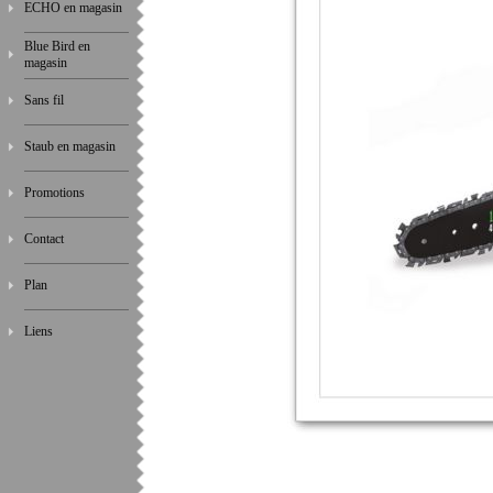
ECHO en magasin
Blue Bird en
magasin
Sans fil
Staub en magasin
Promotions
Contact
Plan
Liens